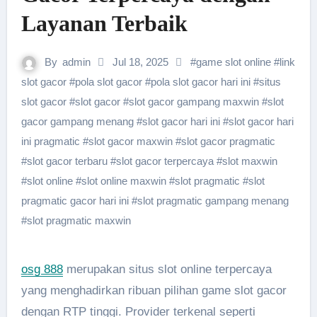
Layanan Terbaik
By
admin
Jul 18, 2025
#
game slot online
#
link
slot gacor
#
pola slot gacor
#
pola slot gacor hari ini
#
situs
slot gacor
#
slot gacor
#
slot gacor gampang maxwin
#
slot
gacor gampang menang
#
slot gacor hari ini
#
slot gacor hari
ini pragmatic
#
slot gacor maxwin
#
slot gacor pragmatic
#
slot gacor terbaru
#
slot gacor terpercaya
#
slot maxwin
#
slot online
#
slot online maxwin
#
slot pragmatic
#
slot
pragmatic gacor hari ini
#
slot pragmatic gampang menang
#
slot pragmatic maxwin
osg 888
merupakan situs slot online terpercaya
yang menghadirkan ribuan pilihan game slot gacor
dengan RTP tinggi. Provider terkenal seperti