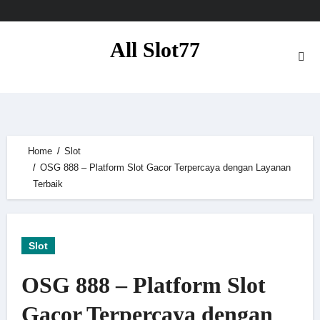
Skip
to
All Slot77
content
All Slot77
Home
Slot
OSG 888 – Platform Slot Gacor Terpercaya dengan Layanan
Terbaik
Slot
OSG 888 – Platform Slot
Gacor Terpercaya dengan