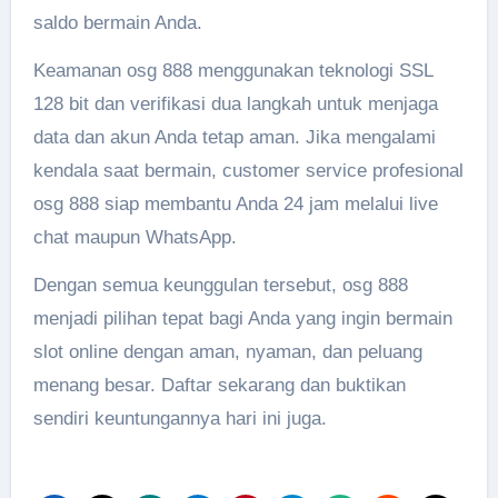
saldo bermain Anda.
Keamanan osg 888 menggunakan teknologi SSL
128 bit dan verifikasi dua langkah untuk menjaga
data dan akun Anda tetap aman. Jika mengalami
kendala saat bermain, customer service profesional
osg 888 siap membantu Anda 24 jam melalui live
chat maupun WhatsApp.
Dengan semua keunggulan tersebut, osg 888
menjadi pilihan tepat bagi Anda yang ingin bermain
slot online dengan aman, nyaman, dan peluang
menang besar. Daftar sekarang dan buktikan
sendiri keuntungannya hari ini juga.