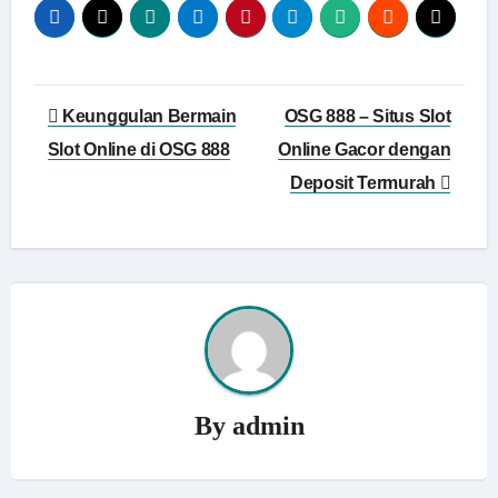
Post
Keunggulan Bermain
OSG 888 – Situs Slot
navigation
Slot Online di OSG 888
Online Gacor dengan
Deposit Termurah
By
admin